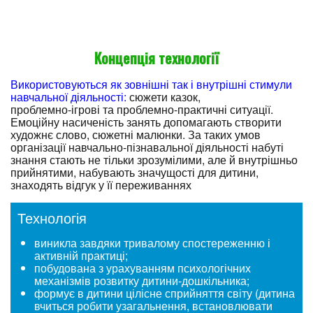
Концепція технології
Використовуються як зовнішні так і внутрішні стимули
навчальної діяльності:
сюжети казок,
проблемно-ігрові та проблемно-практичні ситуації.
Емоційну насиченість занять допомагають створити
художнє слово, сюжетні малюнки. За таких умов
організації навчально-пізнавальної діяльності набуті
знання стають не тільки зрозумілими, але й внутрішньо
прийнятими, набувають значущості для дитини,
знаходять відгук у її переживаннях
Технологія
виникла завдяки тривалому спостереженню і
активній практиці;
побудована з урахуванням психологічних
механізмів розвитку дитини-дошкільника;
формує в дитини цілісне сприйняття світу (дитина
вчиться робити узагальнення, встановлювати