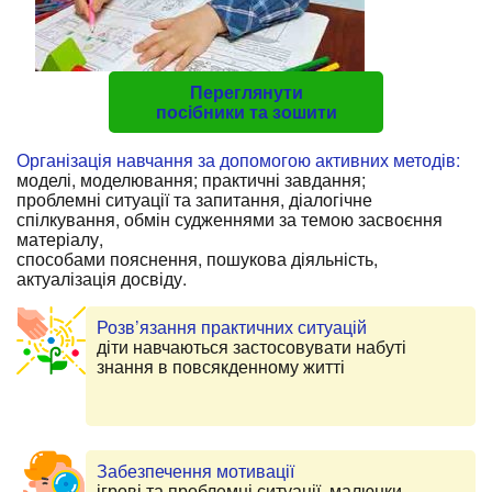
Переглянути
посібники та зошити
Організація навчання за допомогою активних методів:
моделі, моделювання; практичні завдання;
проблемні ситуації та запитання, діалогічне
спілкування, обмін судженнями за темою засвоєння
матеріалу,
способами пояснення, пошукова діяльність,
актуалізація досвіду.
Розв’язання практичних ситуацій
діти навчаються застосовувати набуті
знання в повсякденному житті
Забезпечення мотивації
ігрові та проблемні ситуації, малюнки,