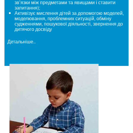
зв’язки між предметами та явищами і ставити
запитання);
Активізує мислення дітей за допомогою моделей,
моделювання, проблемних ситуацій, обміну
судженнями, пошукової діяльності, звернення до
дитячого досвіду
Детальніше..